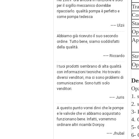
nel 2009. ora ancora in funzione e solo
per il sigillo meccanico dovrebbe
Tra
ripacciarlo. qualità pompa è perfetto e
Con
come pompa tedesca
Sta
—— Ulzii
Op
Abbiamo già ricevuto il suo secondo
Ap
ordine. Tutto bene, siamo soddisfatti
della qualità.
Str
—— Riccardo
Op
I tuoi prodotti sembrano di alta qualità
con informazioni tecniche. Ho trovato
diversi venditori, ma ci sono problemi di
De
comunicazione. Sono tutti solo
Opz
venditori.
1. 
—— Juris
2. 
A questo punto vorrei dirvi che le pompe
3- 
e le valvole che vi abbiamo acquistato
4.
funzionano bene. Infatti, vorremmo
ordinare altri ricambi Donjoy.
5- 
—— Jhubal
6- 