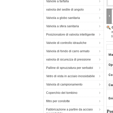
Valvole a farfalla
valvola del sedile di angolo
Valvola a globo sanitaria
Valvola a sfera sanitaria
m
Posizionatore di valvola intelligente
f
Valvole di controllo idrauliche
Valvola di fondo di carro armato
Mat
valvola di sicurezza di pressione
Op
Palline di spruzzatura per serbatoi
Co
Vetro di vista in acciaio inossidabile
Valvola di campionamento
Car
Coperchio del tombino
Evi
filtro per condotte
Fabbricazione a partire da acciaio
Pom