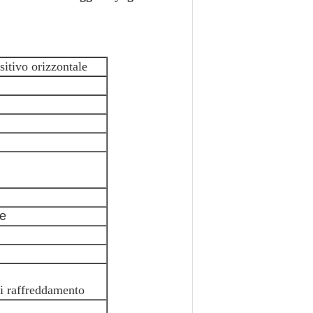
itivo orizzontale
re
i raffreddamento