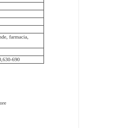
ande, farmacia,
0,630-690
tore