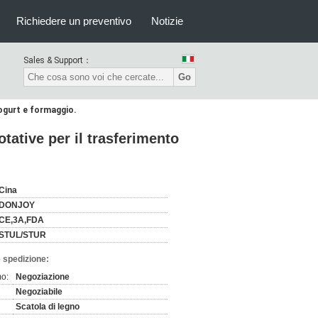
Richiedere un preventivo
Notizie
Sales & Support：
Go
yogurt e formaggio.
tative per il trasferimento
Cina
DONJOY
CE,3A,FDA
STUL/STUR
 spedizione:
mo:
Negoziazione
Negoziabile
Scatola di legno