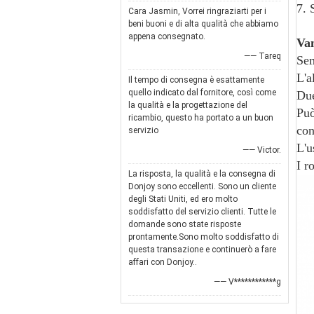
7. 
Cara Jasmin, Vorrei ringraziarti per i
beni buoni e di alta qualità che abbiamo
appena consegnato.
Van
—— Tareq
Sem
L'a
Il tempo di consegna è esattamente
quello indicato dal fornitore, così come
Due
la qualità e la progettazione del
Può
ricambio, questo ha portato a un buon
con
servizio
L'u
—— Victor.
I r
La risposta, la qualità e la consegna di
Donjoy sono eccellenti. Sono un cliente
degli Stati Uniti, ed ero molto
soddisfatto del servizio clienti. Tutte le
domande sono state risposte
prontamente.Sono molto soddisfatto di
questa transazione e continuerò a fare
affari con Donjoy..
—— V************g