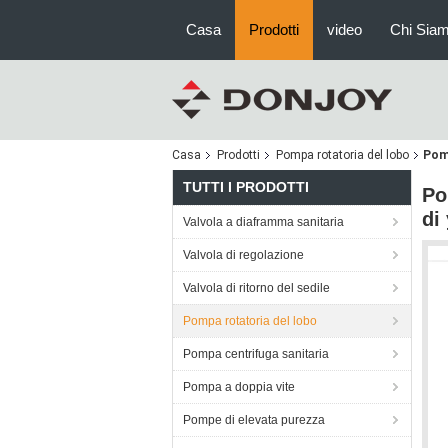
Casa
Prodotti
video
Chi Sia
Casa
Prodotti
Pompa rotatoria del lobo
Pomp
TUTTI I PRODOTTI
Po
di
Valvola a diaframma sanitaria
Valvola di regolazione
Valvola di ritorno del sedile
Pompa rotatoria del lobo
Pompa centrifuga sanitaria
Pompa a doppia vite
Pompe di elevata purezza