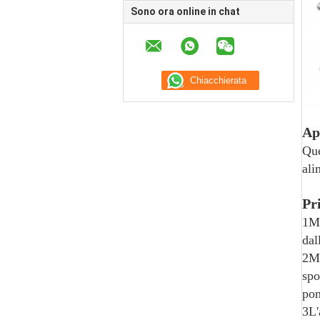
Sono ora online in chat
Ap
Que
ali
Pr
1Me
dal
2Me
spo
pom
3L'