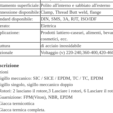
ttamento superficiale:
Polito all'interno e sabbiato all'esterno
nessione disponibile:
Clamp, Thread Butt weld, flange
ndard disponibile:
DIN, SMS, 3A, RJT, ISO/IDF
erato:
Elettrica
plicazione:
Prodotti lattiero-caseari, alimenti, bev
cosmetici, ecc.
uttura
di acciaio inossidabile
zionale
Voltaggio (v) 220-240,360-400,420-46
scrizione
ioni
sigillo meccanico: SIC / SICE / EPDM, TC / TC, EPDM
sigillo singolo, sigillo meccanico doppio
Rotori: 2 lasciano il rotore,
3 Lasciare i rotori, 6 Lasciare il ro
 Guarnizione: FPM(Viton), NBR, EPDM
Giacca termicottica
Giacca termica completa.