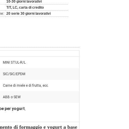
10-30 giorni lavorativi
T/T, LC, carta di credito
ne:
20 serie 30 giorni lavorativi
MINI STUL-R/L
SIC/SIC/EPDM
Carne di miele e di frutta, ecc.
ABB o SEW
be per yogurt
,
imento di formaggio e yogurt a base