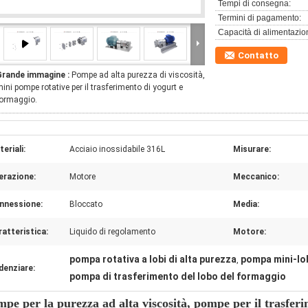
Tempi di consegna:
Termini di pagamento:
Capacità di alimentazio
Contatto
Grande immagine :
Pompe ad alta purezza di viscosità,
ini pompe rotative per il trasferimento di yogurt e
ormaggio.
eriali:
Acciaio inossidabile 316L
Misurare:
erazione:
Motore
Meccanico:
nnessione:
Bloccato
Media:
atteristica:
Liquido di regolamento
Motore:
pompa rotativa a lobi di alta purezza
pompa mini-lo
,
denziare:
pompa di trasferimento del lobo del formaggio
pe per la purezza ad alta viscosità, pompe per il trasfer