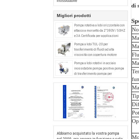
inossidabile
di 
Migliori prodotti
Spe
Pompa rotativa a lobi orizzontale con
No
attacco a morsetto da 2" 380V / 50HZ
e 3A Certificata per applicazioni
Mat
sanitarie
Pompa a lobi TUL-20 per
Mat
trasferimento di fluidi ad alta
Fl
viscosità con copertura motore
Ma
Pompa a lobi rotativi in acciaio
inossidabile pompa positiva pompa
Te
di trasferimento pompa per
fu
carburante
Max
Tip
Di
Pot
Opz
Abbiamo acquistato la vostra pompa
Mo