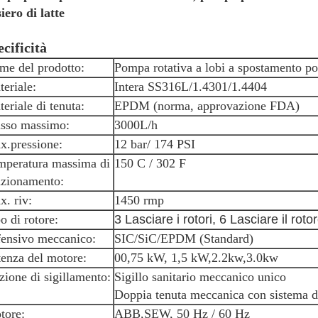
siero di latte
cificità
me del prodotto:
Pompa rotativa a lobi a spostamento pos
eriale:
Intera SS316L/1.4301/1.4404
eriale di tenuta:
EPDM (norma, approvazione FDA)
usso massimo:
3000L/h
x.pressione:
12 bar/ 174 PSI
mperatura massima di
150 C / 302 F
nzionamento:
. riv:
1450 rmp
o di rotore:
3 Lasciare i rotori, 6 Lasciare il roto
fensivo meccanico:
SIC/SiC/EPDM (Standard)
enza del motore:
00,75 kW, 1,5 kW,2.2kw,3.0kw
ione di sigillamento:
Sigillo sanitario meccanico unico
Doppia tenuta meccanica con sistema d
tore:
ABB,SEW, 50 Hz / 60 Hz